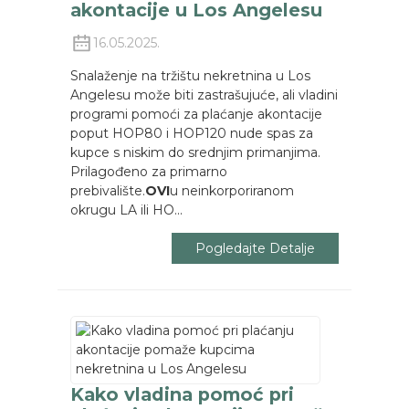
akontacije u Los Angelesu
16.05.2025.
Snalaženje na tržištu nekretnina u Los
Angelesu može biti zastrašujuće, ali vladini
programi pomoći za plaćanje akontacije
poput HOP80 i HOP120 nude spas za
kupce s niskim do srednjim primanjima.
Prilagođeno za primarno
prebivalište.
OVI
u neinkorporiranom
okrugu LA ili HO...
Pogledajte Detalje
Kako vladina pomoć pri