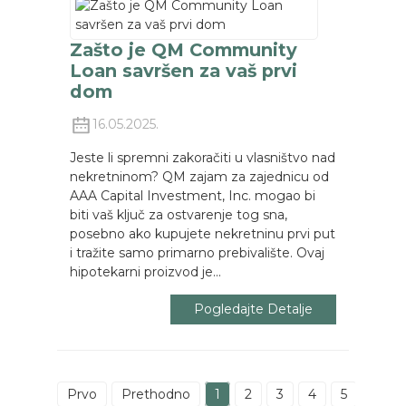
Zašto je QM Community
Loan savršen za vaš prvi
dom
16.05.2025.
Jeste li spremni zakoračiti u vlasništvo nad
nekretninom? QM zajam za zajednicu od
AAA Capital Investment, Inc. mogao bi
biti vaš ključ za ostvarenje tog sna,
posebno ako kupujete nekretninu prvi put
i tražite samo primarno prebivalište. Ovaj
hipotekarni proizvod je...
Pogledajte Detalje
Prvo
Prethodno
1
2
3
4
5
Sljed