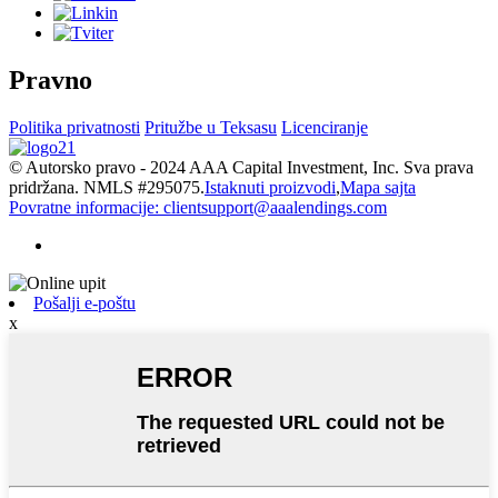
Pravno
Politika privatnosti
Pritužbe u Teksasu
Licenciranje
© Autorsko pravo - 2024 AAA Capital Investment, Inc. Sva prava
pridržana. NMLS #295075.
Istaknuti proizvodi
,
Mapa sajta
Povratne informacije: clientsupport@aaalendings.com
Pošalji e-poštu
x