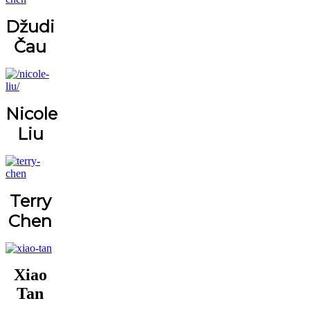
Džudi
Čau
Nicole
Liu
Terry
Chen
Xiao
Tan