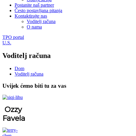
Postanite naš partner
Često postavljana pitanja
Kontaktirajte nas
Voditelj računa
O nama
TPO portal
U.S.
Voditelj računa
Dom
Voditelj računa
Uvijek ćemo biti tu za vas
Ozzy
Favela