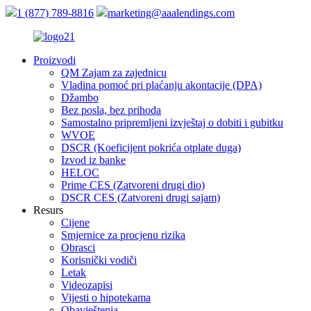
1 (877) 789-8816
marketing@aaalendings.com
Proizvodi
QM Zajam za zajednicu
Vladina pomoć pri plaćanju akontacije (DPA)
Džambo
Bez posla, bez prihoda
Samostalno pripremljeni izvještaj o dobiti i gubitku
WVOE
DSCR (Koeficijent pokrića otplate duga)
Izvod iz banke
HELOC
Prime CES (Zatvoreni drugi dio)
DSCR CES (Zatvoreni drugi sajam)
Resurs
Cijene
Smjernice za procjenu rizika
Obrasci
Korisnički vodiči
Letak
Videozapisi
Vijesti o hipotekama
Obavještenja