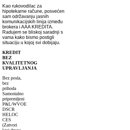
Kao rukovodilac za
hipotekarne račune, posvećen
sam održavanju jasnih
komunikacijskih linija između
brokera i AAA KREDITA.
Radujem se bliskoj saradnji s
vama kako bismo postigli
situaciju u kojoj svi dobijaju.
KREDIT
BEZ
KVALITETNOG
UPRAVLJANJA
Bez posla,
bez
prihoda
Samostalno
pripremljeni
P&L/WVOE
DSCR
HELOC
CES
(Zatvori