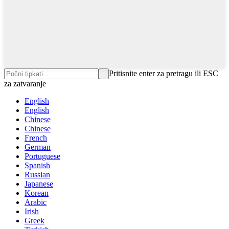
Pritisnite enter za pretragu ili ESC
za zatvaranje
English
English
Chinese
Chinese
French
German
Portuguese
Spanish
Russian
Japanese
Korean
Arabic
Irish
Greek