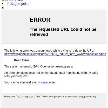
Pošalji e-poštu
x