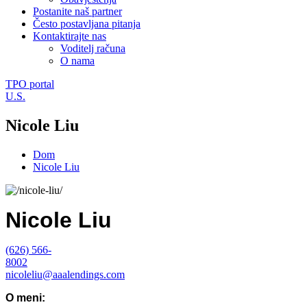
Postanite naš partner
Često postavljana pitanja
Kontaktirajte nas
Voditelj računa
O nama
TPO portal
U.S.
Nicole Liu
Dom
Nicole Liu
Nicole Liu
(626) 566-
8002
nicoleliu@aaalendings.com
O meni: