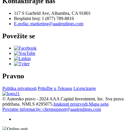
Kontaktirajte nas
117 S Garfield Ave, Alhambra, CA 91801
Besplatni broj: 1 (877) 789-8816
E-pošta: marketing@aaalendings.com
Povežite se
Pravno
Politika privatnosti
Pritužbe u Teksasu
Licenciranje
© Autorsko pravo - 2024 AAA Capital Investment, Inc. Sva prava
pridržana. NMLS #295075.
Istaknuti proizvodi
,
Mapa sajta
Povratne informacije: clientsupport@aaalendings.com