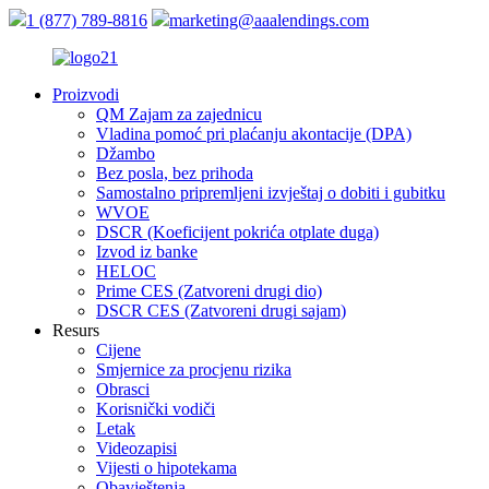
1 (877) 789-8816
marketing@aaalendings.com
Proizvodi
QM Zajam za zajednicu
Vladina pomoć pri plaćanju akontacije (DPA)
Džambo
Bez posla, bez prihoda
Samostalno pripremljeni izvještaj o dobiti i gubitku
WVOE
DSCR (Koeficijent pokrića otplate duga)
Izvod iz banke
HELOC
Prime CES (Zatvoreni drugi dio)
DSCR CES (Zatvoreni drugi sajam)
Resurs
Cijene
Smjernice za procjenu rizika
Obrasci
Korisnički vodiči
Letak
Videozapisi
Vijesti o hipotekama
Obavještenja