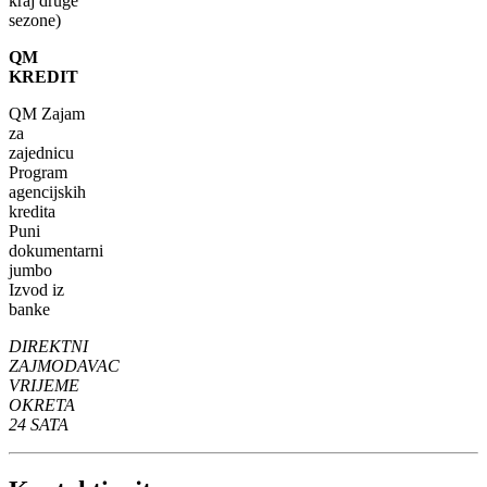
kraj druge
sezone)
QM
KREDIT
QM Zajam
za
zajednicu
Program
agencijskih
kredita
Puni
dokumentarni
jumbo
Izvod iz
banke
DIREKTNI
ZAJMODAVAC
VRIJEME
OKRETA
24 SATA